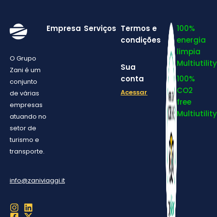
Empresa
Serviços
Termos e
100%
condições
energia
limpia
O Grupo
Multiutility
Sua
Zani é um
conta
100%
conjunto
CO2
Acessar
de várias
free
empresas
Multiutility
atuando no
setor de
turismo e
transporte.
info@zaniviaggi.it