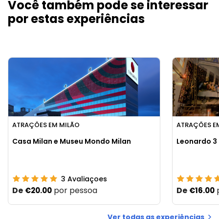
Você também pode se interessar
por estas experiências
ATRAÇÕES EM MILÃO
ATRAÇÕES E
Casa Milan e Museu Mondo Milan
Leonardo 3
3
Avaliaçoes
De
por pessoa
De
€20.00
€16.00
Ver todas as experiências