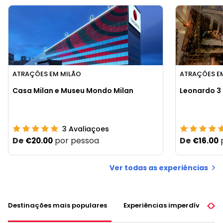
ATRAÇÕES EM MILÃO
ATRAÇÕES E
Casa Milan e Museu Mondo Milan
Leonardo 3
3
Avaliaçoes
De
por pessoa
De
€20.00
€16.00
Ver todas as experiências
Destinações mais populares
Experiências imperdíveis