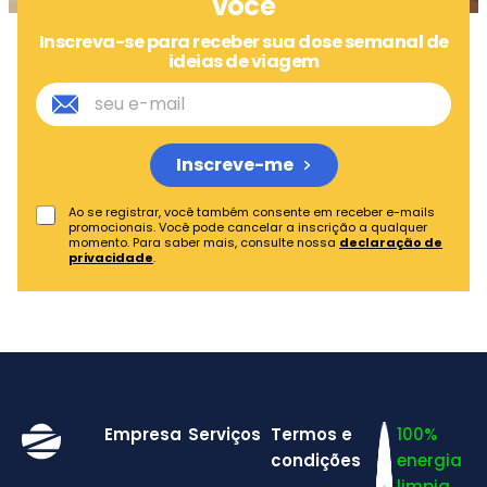
você
Inscreva-se para receber sua dose semanal de
ideias de viagem
Inscreve-me
Ao se registrar, você também consente em receber e-mails
promocionais. Você pode cancelar a inscrição a qualquer
momento. Para saber mais, consulte nossa
declaração de
privacidade
.
Empresa
Serviços
Termos e
100%
condições
energia
limpia