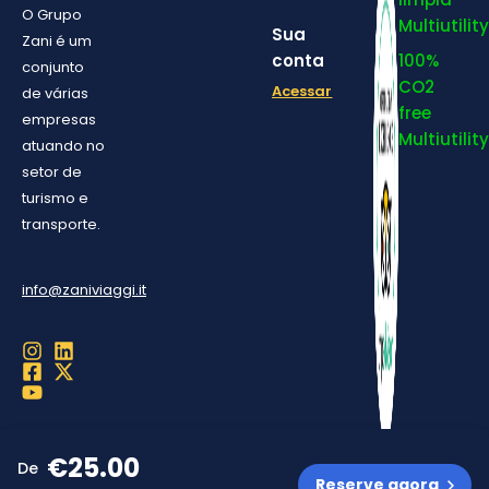
O Grupo
Multiutility
Sua
Zani é um
conta
100%
conjunto
CO2
Acessar
de várias
free
empresas
Multiutility
atuando no
setor de
turismo e
transporte.
info@zaniviaggi.it
© 2026 Zani Viaggi srl | Via Cusani 18 – 20121 Milano | C.F. e P.I.
€
25.00
02594070167
De
Reserve agora
Zani Viaggi S.r.l. © Copyright 2026 | Todos os direitos reservados.