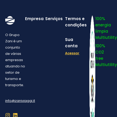
Empresa
Serviços
Termos e
100%
condições
energia
limpia
O Grupo
Multiutility
Sua
Zani é um
conta
100%
conjunto
CO2
Acessar
de várias
free
empresas
Multiutility
atuando no
setor de
turismo e
transporte.
info@zaniviaggi.it