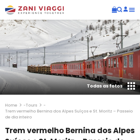
Todas as fotos
Home
-
Tours
-
Trem vermelho Bernina dos Alpes Suíços e St. Moritz – Passeio
de dia inteiro
Trem vermelho Bernina dos Alpes