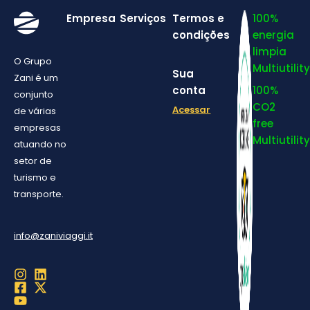
Empresa
Serviços
Termos e
100%
condições
energia
limpia
O Grupo
Multiutility
Sua
Zani é um
conta
100%
conjunto
CO2
Acessar
de várias
free
empresas
Multiutility
atuando no
setor de
turismo e
transporte.
info@zaniviaggi.it