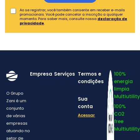
Ao se registrar, você também consente em receber e-mails
promocionais. Você pode cancelar a inscrição a qualquer
momento. Para saber mais, consulte nossa
declaração de
privacidade
.
Empresa
Serviços
Termos e
100%
condições
energia
limpia
O Grupo
Multiutility
Sua
Zani é um
conta
100%
conjunto
CO2
Acessar
de várias
free
empresas
Multiutility
atuando no
setor de