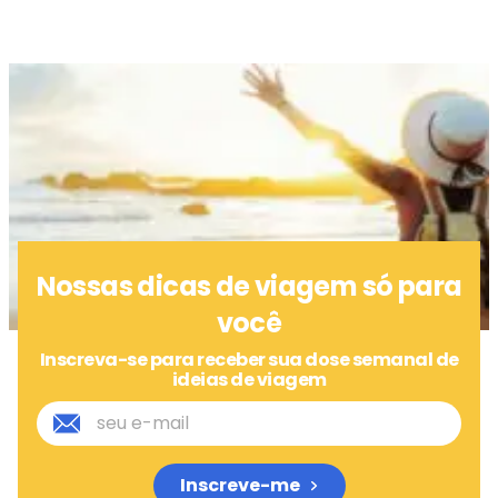
Nossas dicas de viagem só para
você
Inscreva-se para receber sua dose semanal de
ideias de viagem
Inscreve-me