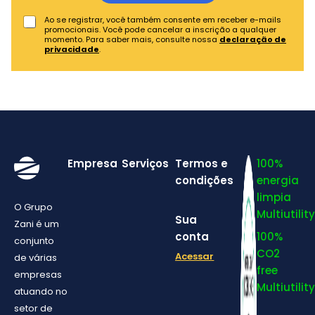
Ao se registrar, você também consente em receber e-mails
promocionais. Você pode cancelar a inscrição a qualquer
momento. Para saber mais, consulte nossa
declaração de
privacidade
.
Empresa
Serviços
Termos e
100%
condições
energia
limpia
O Grupo
Multiutility
Sua
Zani é um
conta
100%
conjunto
CO2
Acessar
de várias
free
empresas
Multiutility
atuando no
setor de