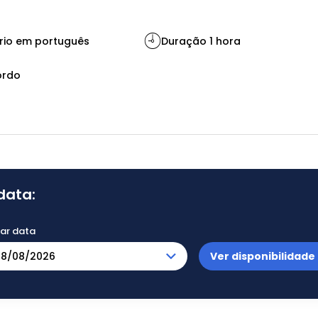
io em português
Duração 1 hora
ordo
data:
nar data
Ver disponibilidade