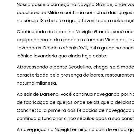
Nosso passeio começa no Naviglio Grande, onde voc
populares de Milão e continua com uma das igrejas
no século 13 e hoje é a igreja favorita para celebr
Continuando de barco no Naviglio Grande, você encont
equipe de remo da cidade e o famoso Vicolo dei Lav
Lavradores. Desde o século XVIII, esta guilda se en
icônica lavanderia que ainda hoje existe.
Atravessando a ponte Scodellino, chega-se à moder
caracterizada pela presença de bares, restaurantes
noturna milanesa.
Ao sair de Darsena, você continua navegando por Na
de fabricação de queijos onde se diz que o delicios
Conchetta, a primeira das 14 bacias de navegação 
continua a funcionar cinco séculos após a sua cons
A navegação no Navigli termina no cais de embarque