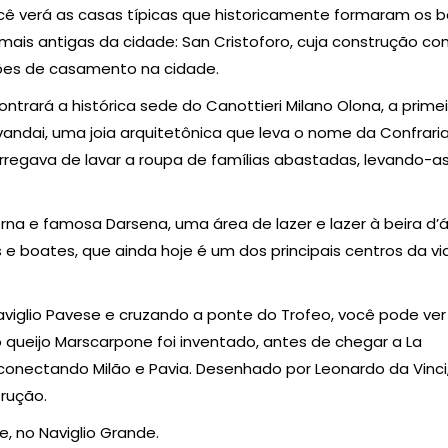
ê verá as casas típicas que historicamente formaram os ba
 mais antigas da cidade: San Cristoforo, cuja construção c
ações de casamento na cidade.
rará a histórica sede do Canottieri Milano Olona, ​​a primei
andai, uma joia arquitetônica que leva o nome da Confrari
carregava de lavar a roupa de famílias abastadas, levando-a
na e famosa Darsena, uma área de lazer e lazer à beira d’
 e boates, que ainda hoje é um dos principais centros da vi
viglio Pavese e cruzando a ponte do Trofeo, você pode ver 
o queijo Marscarpone foi inventado, antes de chegar a La
conectando Milão e Pavia. Desenhado por Leonardo da Vinci
trução.
, no Naviglio Grande.