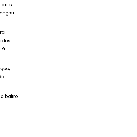
irros
omeçou
ra
a dos
s à
água,
da
o bairro
,