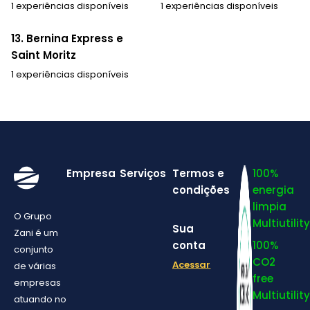
1 experiências disponíveis
1 experiências disponíveis
13. Bernina Express e
Saint Moritz
1 experiências disponíveis
Empresa
Serviços
Termos e
100%
condições
energia
limpia
O Grupo
Multiutility
Sua
Zani é um
conta
100%
conjunto
CO2
Acessar
de várias
free
empresas
Multiutility
atuando no