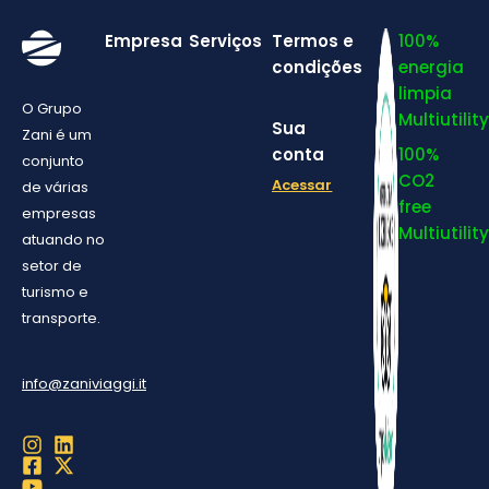
Empresa
Serviços
Termos e
100%
condições
energia
limpia
O Grupo
Multiutility
Sua
Zani é um
conta
100%
conjunto
CO2
Acessar
de várias
free
empresas
Multiutility
atuando no
setor de
turismo e
transporte.
info@zaniviaggi.it