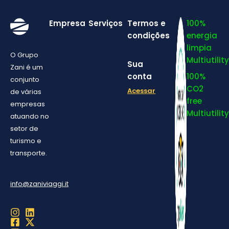
Empresa
Serviços
Termos e
100%
condições
energia
limpia
O Grupo
Multiutility
Sua
Zani é um
conta
100%
conjunto
CO2
Acessar
de várias
free
empresas
Multiutility
atuando no
setor de
turismo e
transporte.
info@zaniviaggi.it