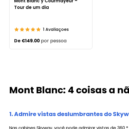
Mont Blanc y Courmayeur –
Tour de um dia
1
Avaliaçoes
De
por pessoa
€149.00
Mont Blanc: 4 coisas a n
1. Admire vistas deslumbrantes do Sky
Nas cabines Skyway, você pode admirar vistas de 360 ​​° 