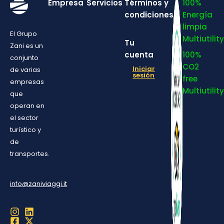
Empresa
Servicios
Términos y
100%
condiciones
Energía
limpia
El Grupo
Multiutility
Tu
Zani es un
cuenta
100%
conjunto
CO2
Iniciar
de varias
sesión
free
empresas
Multiutility
que
operan en
el sector
turístico y
de
transportes.
info@zaniviaggi.it