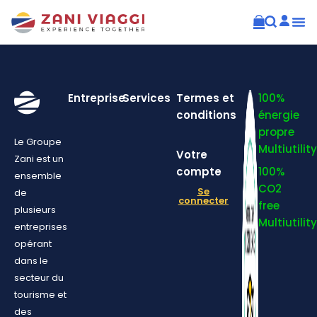
Entreprise
Services
Termes et
100%
conditions
énergie
propre
Le Groupe
Multiutility
Votre
Zani est un
compte
100%
ensemble
CO2
Se
de
connecter
free
plusieurs
Multiutility
entreprises
opérant
dans le
secteur du
tourisme et
des