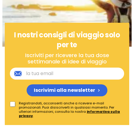
I nostri consigli di viaggio solo
per te
Iscriviti per ricevere la tua dose
settimanale di idee di viaggio
E
m
a
i
Iscrivimi alla newsletter
l
*
P
Registrandoti, acconsenti anche a ricevere e-mail
promozionali. Puoi disiscriverti in qualsiasi momento. Per
r
ulteriori informazioni, consulta la nostra
informativa sulla
i
privacy
.
v
a
c