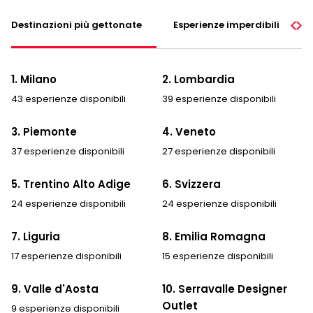
y
p
Destinazioni più gettonate
Esperienze imperdibili
o
l
i
c
1. Milano
2. Lombardia
y
43 esperienze disponibili
39 esperienze disponibili
*
3. Piemonte
4. Veneto
37 esperienze disponibili
27 esperienze disponibili
5. Trentino Alto Adige
6. Svizzera
24 esperienze disponibili
24 esperienze disponibili
7. Liguria
8. Emilia Romagna
17 esperienze disponibili
15 esperienze disponibili
9. Valle d'Aosta
10. Serravalle Designer
Outlet
9 esperienze disponibili