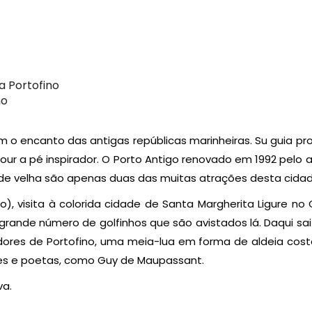
a Portofino
no
 encanto das antigas repúblicas marinheiras. Su guia prof
ur a pé inspirador. O Porto Antigo renovado em 1992 pelo a
idade velha são apenas duas das muitas atrações desta cidad
), visita à colorida cidade de Santa Margherita Ligure no 
 grande número de golfinhos que são avistados lá. Daqui sai
dores de Portofino, uma meia-lua em forma de aldeia coste
ores e poetas, como Guy de Maupassant.
va.