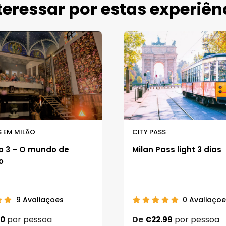
eressar por estas experiên
 EM MILÃO
CITY PASS
o 3 – O mundo de
Milan Pass light 3 dias
o
9
Avaliaçoes
0
Avaliaçoe
por pessoa
De
por pessoa
00
€22.99