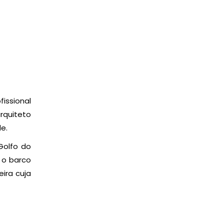
issional
rquiteto
e.
Golfo do
 o barco
ira cuja