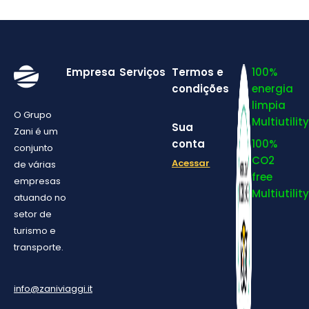
Empresa
Serviços
Termos e
100%
condições
energia
limpia
O Grupo
Multiutility
Sua
Zani é um
conta
100%
conjunto
CO2
Acessar
de várias
free
empresas
Multiutility
atuando no
setor de
turismo e
transporte.
info@zaniviaggi.it