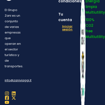
condiciones
Energía
limpia
El Grupo
Multiutility
Tu
Zani es un
cuenta
100%
conjunto
CO2
Iniciar
de varias
sesión
free
empresas
Multiutility
que
operan en
el sector
turístico y
de
transportes.
info@zaniviaggi.it