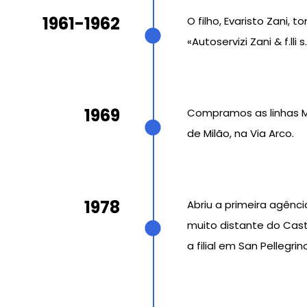
1961-1962
O filho, Evaristo Zani
«Autoservizi Zani & f.ll
1969
Compramos as linhas Mi
de Milão, na Via Arco.
1978
Abriu a primeira agênc
muito distante do Caste
a filial em San Pellegri