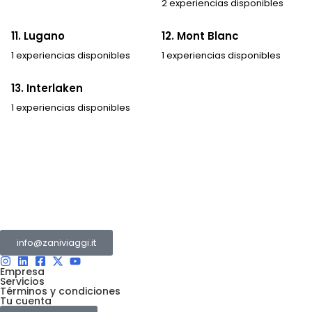
2 experiencias disponibles
11. Lugano
12. Mont Blanc
1 experiencias disponibles
1 experiencias disponibles
13. Interlaken
1 experiencias disponibles
El Grupo Zani es un conjunto de varias empresas
que operan en el sector turístico y de transportes.
info@zaniviaggi.it
Empresa
Servicios
Términos y condiciones
Tu cuenta