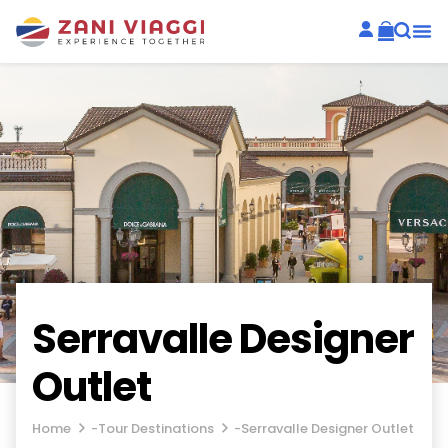
Serravalle Designer
Outlet
Home
-
Tour Destinations
-
Serravalle Designer Outlet