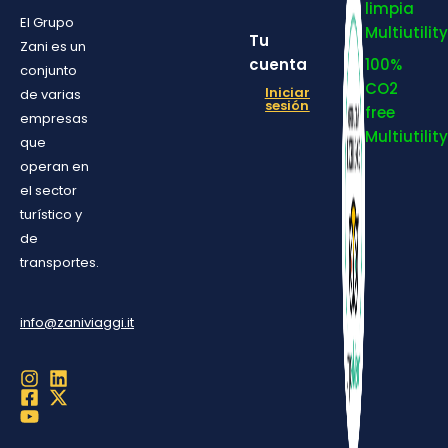
limpia
El Grupo
Multiutility
Tu
Zani es un
cuenta
100%
conjunto
CO2
Iniciar
de varias
sesión
free
empresas
Multiutility
que
operan en
el sector
turístico y
de
transportes.
info@zaniviaggi.it