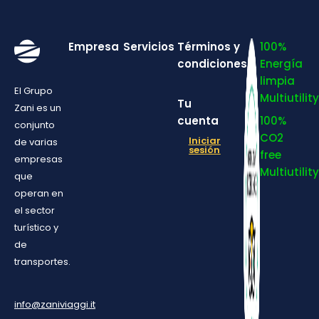
Empresa
Servicios
Términos y
100%
condiciones
Energía
limpia
El Grupo
Multiutility
Tu
Zani es un
cuenta
100%
conjunto
CO2
Iniciar
de varias
sesión
free
empresas
Multiutility
que
operan en
el sector
turístico y
de
transportes.
info@zaniviaggi.it