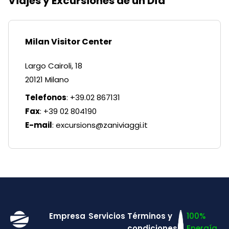
Viajes y Excursiones de un Día
Milan Visitor Center
Largo Cairoli, 18
20121 Milano
Telefonos
: +39.02 867131
Fax
: +39 02 804190
E-mail
:
excursions@zaniviaggi.it
Empresa
Servicios
Términos y
100%
condiciones
Energía