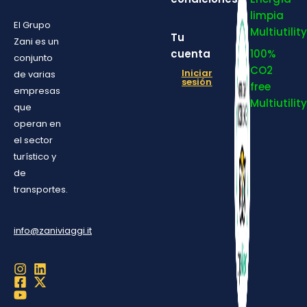
limpia
El Grupo
Multiutility
Tu
Zani es un
cuenta
100%
conjunto
CO2
Iniciar
de varias
sesión
free
empresas
Multiutility
que
operan en
el sector
turístico y
de
transportes.
info@zaniviaggi.it