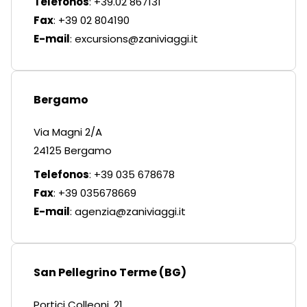
Telefonos
: +39.02 867131
Fax
: +39 02 804190
E-mail
:
excursions@zaniviaggi.it
Bergamo
Via Magni 2/A
24125 Bergamo
Telefonos
: +39 035 678678
Fax
: +39 035678669
E-mail
:
agenzia@zaniviaggi.it
San Pellegrino Terme (BG)
Portici Colleoni, 21