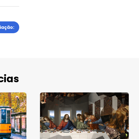
iação:
cias