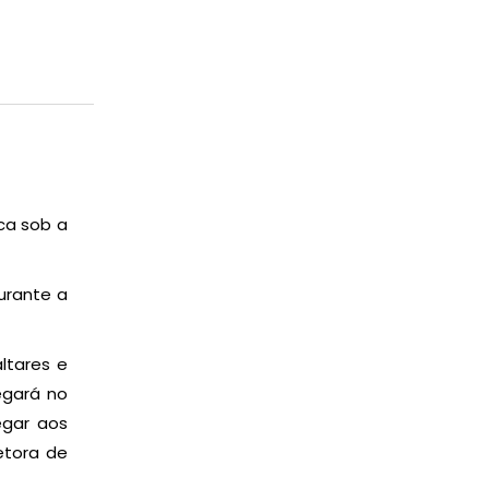
ca sob a
urante a
ltares e
egará no
egar aos
etora de