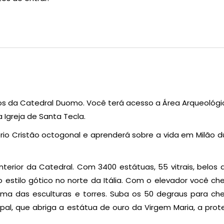
cos da Catedral Duomo. Você terá acesso a Área Arqueológi
a Igreja de Santa Tecla.
io Cristão octogonal e aprenderá sobre a vida em Milão d
terior da Catedral. Com 3400 estátuas, 55 vitrais, belos a
estilo gótico no norte da Itália. Com o elevador você ch
xima das esculturas e torres. Suba os 50 degraus para ch
ipal, que abriga a estátua de ouro da Virgem Maria, a prot