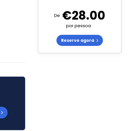
€
28.00
De
por pessoa
Reserve agora