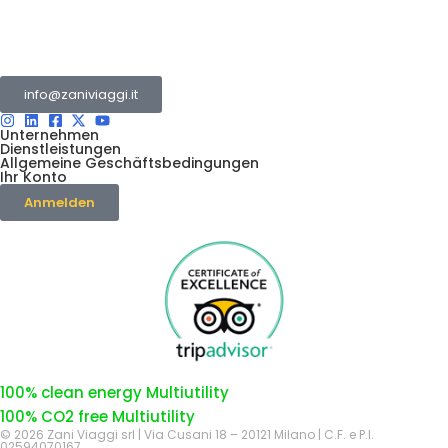
Die Zani-Gruppe ist eine Zusammenstellung mehrerer Unternehmen
tätig im Bereich Tourismus und Transport.
info@zaniviaggi.it
Unternehmen
Dienstleistungen
Allgemeine Geschäftsbedingungen
Ihr Konto
Anmelden
100% clean energy Multiutility
100% CO2 free Multiutility
© 2026 Zani Viaggi srl | Via Cusani 18 – 20121 Milano | C.F. e P.I.
02594070167