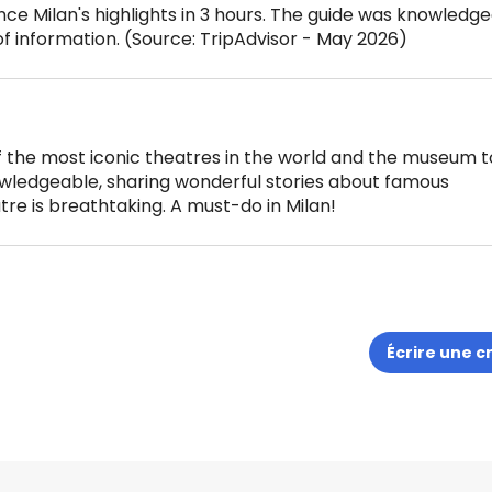
nce Milan's highlights in 3 hours. The guide was knowledg
of information. (Source: TripAdvisor - May 2026)
 of the most iconic theatres in the world and the museum t
owledgeable, sharing wonderful stories about famous
tre is breathtaking. A must-do in Milan!
Écrire une c