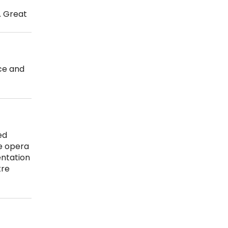
. Great
ice and
ed
e opera
sentation
tre