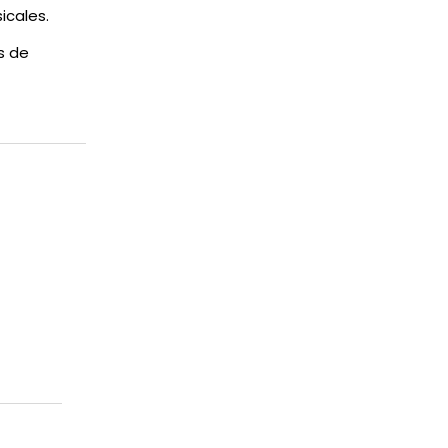
icales.
s de