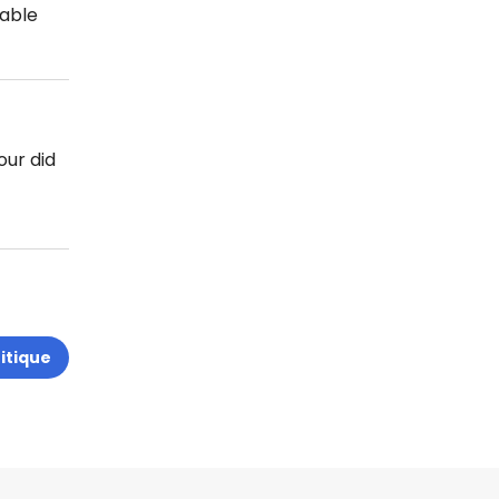
eable
our did
ritique