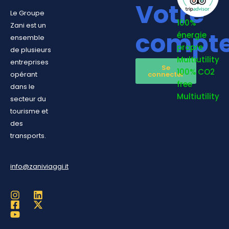
Votre
Le Groupe
100%
Zani est un
compt
énergie
ensemble
propre
de plusieurs
Multiutility
entreprises
Se
100% CO2
opérant
connecter
free
dans le
Multiutility
secteur du
tourisme et
des
transports.
info@zaniviaggi.it