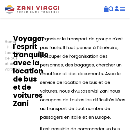
Voyager
Organiser le transport de groupe n’est
Home
l'esprit
-
pas facile. Il faut penser à l’itinéraire,
Location
tranquille
s’occuper de l’organisation des
de bus
avec la
et de
personnes, des bagages, chercher un
location
voitures
chauffeur et des documents. Avec le
de bus
service de location de bus et de
et de
voitures, nous d’Autoservizi Zani nous
voitures
occupons de toutes les difficultés liées
Zani
au transport de tout nombre de
passagers en Italie et en Europe.
Il est possible de commander un bus