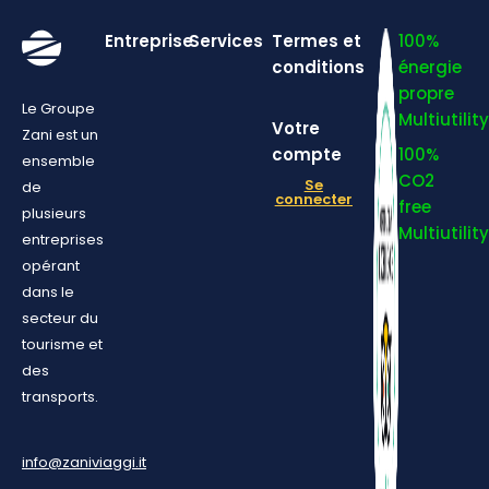
Entreprise
Services
Termes et
100%
conditions
énergie
propre
Le Groupe
Multiutility
Votre
Zani est un
compte
100%
ensemble
CO2
Se
de
connecter
free
plusieurs
Multiutility
entreprises
opérant
dans le
secteur du
tourisme et
des
transports.
info@zaniviaggi.it