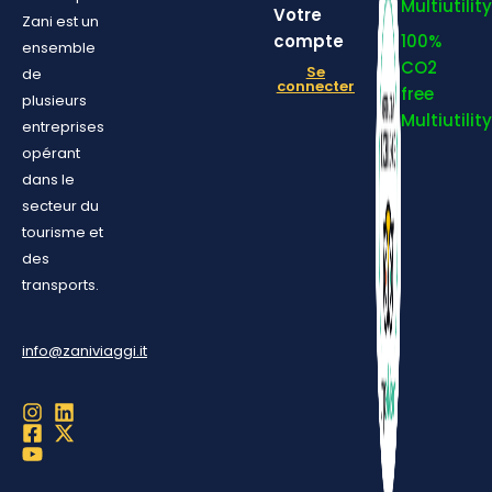
Multiutility
Votre
Zani est un
compte
100%
ensemble
CO2
Se
de
connecter
free
plusieurs
Multiutility
entreprises
opérant
dans le
secteur du
tourisme et
des
transports.
info@zaniviaggi.it