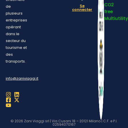
CO2
Se
de
connecter
free
plusieurs
Multiutility
entreprises
opérant
dans le
secteur du
tourisme et
des
transports.
info@zaniviaggi.it
© 2026 Zani Viaggi srl | Via Cusani 18 – 20121 Milano | C.F. e P.I.
02594070167