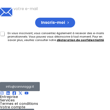
Inscris-moi
En vous inscrivant, vous consentez également à recevoir des e-mails
promotionnels. Vous pouvez vous désinscrire à tout moment. Pour en
savoir plus, veuillez consulter notre
déclaration de confidentialité
.
Le Groupe Zani est un ensemble de plusieurs entreprises
opérant dans le secteur du tourisme et des transports.
info@zaniviaggi.it
Entreprise
Services
Termes et conditions
Votre compte