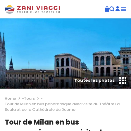
Toutes les photos
Home
-
Tours
-
Tour de Milan en bus panoramique avec visite du Théâtre La
Scala et de la Cathédrale du Duomo
Tour de Milan en bus