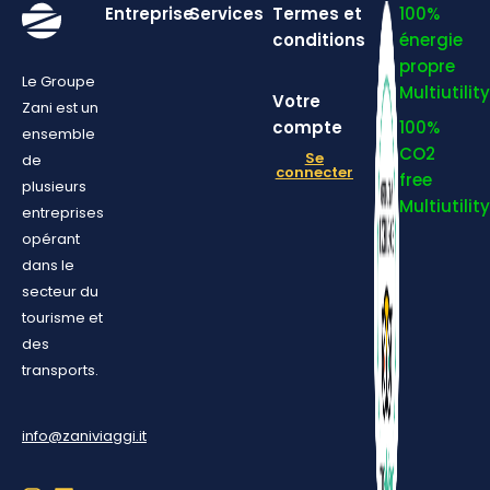
Entreprise
Services
Termes et
100%
conditions
énergie
propre
Le Groupe
Multiutility
Votre
Zani est un
compte
100%
ensemble
CO2
Se
de
connecter
free
plusieurs
Multiutility
entreprises
opérant
dans le
secteur du
tourisme et
des
transports.
info@zaniviaggi.it