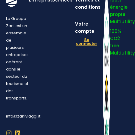
conditions
énergie
propre
Le Groupe
Multiutility
Votre
Zani est un
compte
100%
ensemble
CO2
Se
de
connecter
free
plusieurs
Multiutility
entreprises
opérant
dans le
secteur du
tourisme et
des
transports.
info@zaniviaggi.it