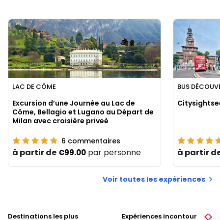
LAC DE CÔME
BUS DÉCOUVE
Excursion d’une Journée au Lac de
Citysightse
Côme, Bellagio et Lugano au Départ de
Milan avec croisière priveè
6
commentaires
à partir de
par personne
à partir d
€99.00
Voir toutes les expériences
Destinations les plus
Expériences incontournables