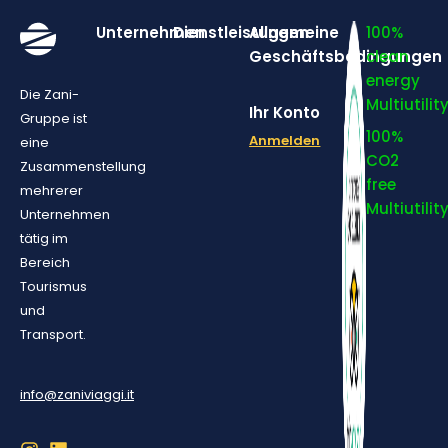
Unternehmen
Dienstleistungen
Allgemeine
100%
Geschäftsbedingungen
clean
energy
Die Zani-
Multiutilit
Ihr Konto
Gruppe ist
100%
Anmelden
eine
CO2
Zusammenstellung
free
mehrerer
Multiutilit
Unternehmen
tätig im
Bereich
Tourismus
und
Transport.
info@zaniviaggi.it