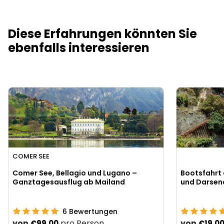
Diese Erfahrungen könnten Sie
ebenfalls interessieren
COMER SEE
Comer See, Bellagio und Lugano –
Bootsfahrt 
Ganztagesausflug ab Mailand
und Darsen
6
Bewertungen
von
pro Person
von
€99.00
€19.0