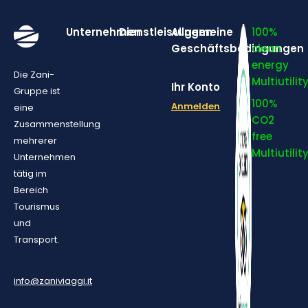
Unternehmen
Dienstleistungen
Allgemeine
100%
Geschäftsbedingungen
clean
energy
Die Zani-
Multiutilit
Ihr Konto
Gruppe ist
100%
Anmelden
eine
CO2
Zusammenstellung
free
mehrerer
Multiutilit
Unternehmen
tätig im
Bereich
Tourismus
und
Transport.
info@zaniviaggi.it