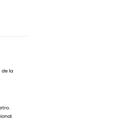
 de la
etro.
ional.