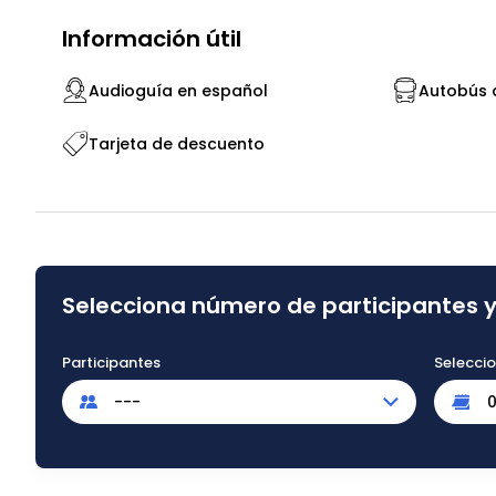
Información útil
Audioguía en español
Autobús 
Tarjeta de descuento
Selecciona número de participantes y
Participantes
Selecci
---