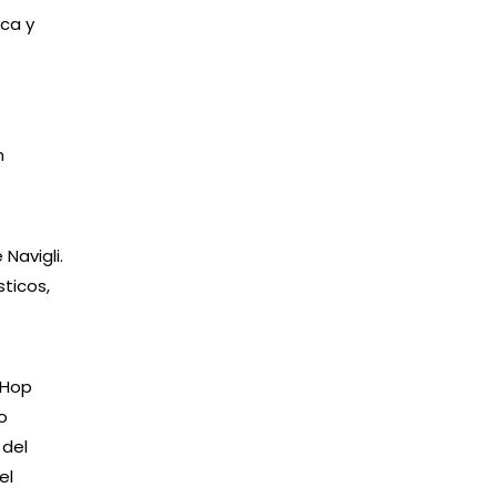
ica y
n
Navigli.
ticos,
 Hop
o
 del
el