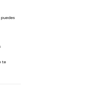
t, puedes
s
e te