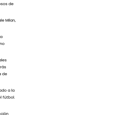
osos de
le Milan,
ia
 no
ales
drás
a de
ado a la
 fútbol.
cción