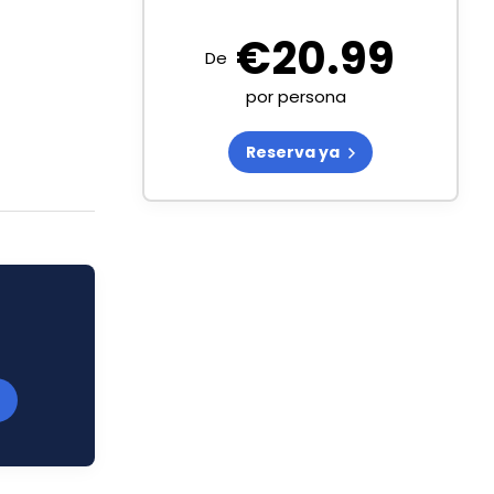
€
20.99
De
por persona
Reserva ya