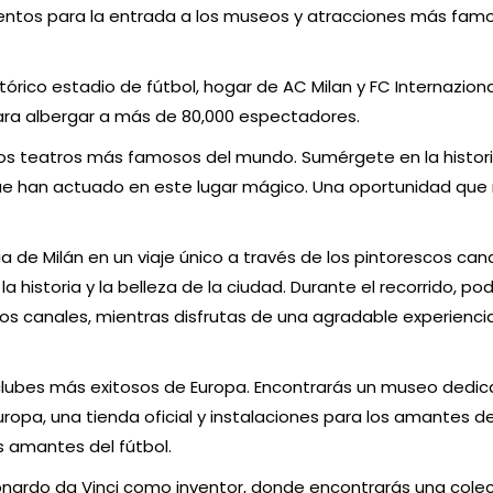
cuentos para la entrada a los museos y atracciones más fam
stórico estadio de fútbol, hogar de AC Milan y FC Internaziona
ara albergar a más de 80,000 espectadores.
e los teatros más famosos del mundo. Sumérgete en la histor
que han actuado en este lugar mágico. Una oportunidad que
oria de Milán en un viaje único a través de los pintorescos can
a historia y la belleza de la ciudad. Durante el recorrido, po
 los canales, mientras disfrutas de una agradable experienci
s clubes más exitosos de Europa. Encontrarás un museo dedic
ropa, una tienda oficial y instalaciones para los amantes del
os amantes del fútbol.
onardo da Vinci como inventor, donde encontrarás una cole