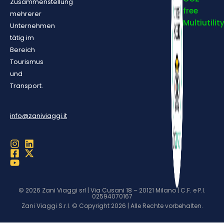
Zusammenstellung
free
mehrerer
Multiutilit
Unternehmen
tätig im
Bereich
Tourismus
und
Transport.
info@zaniviaggi.it
© 2026 Zani Viaggi srl | Via Cusani 18 – 20121 Milano | C.F. e P.I.
02594070167
Zani Viaggi S.r.l. © Copyright 2026 | Alle Rechte vorbehalten.