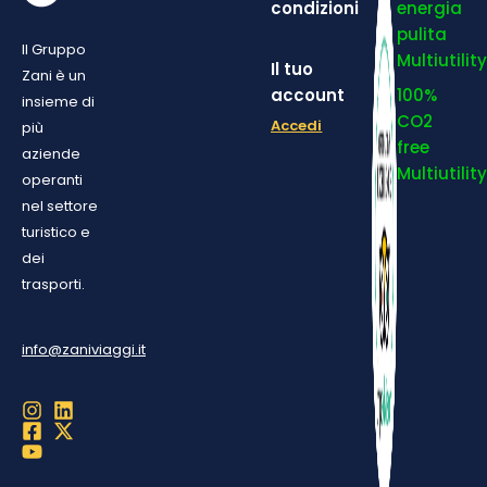
condizioni
energia
pulita
Il Gruppo
Multiutilit
Il tuo
Zani è un
account
100%
insieme di
CO2
Accedi
più
free
aziende
Multiutilit
operanti
nel settore
turistico e
dei
trasporti.
info@zaniviaggi.it