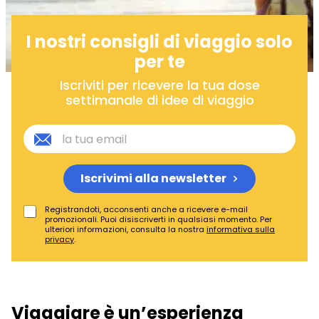
I nostri consigli di viaggio solo
per te
Iscriviti per ricevere la tua dose
settimanale di idee di viaggio
Iscrivimi alla newsletter
Registrandoti, acconsenti anche a ricevere e-mail
promozionali. Puoi disiscriverti in qualsiasi momento. Per
ulteriori informazioni, consulta la nostra
informativa sulla
privacy
.
Viaggiare è un’esperienza