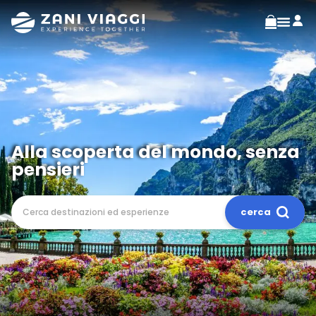
Alla scoperta del mondo, senza
pensieri
cerca