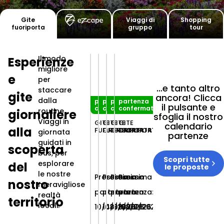
Gite
Viaggi di
Shopping
fuoriporta
gruppo
tour
Il modo
Esperienze
migliore
e
per
…e tanto altro
staccare
gite
ancora! Clicca
dalla
partenza
partenza
partenza
partenza
il pulsante e
confermata
confermata
confermata
confermata
routine.
giornaliere
sfoglia il nostro
Viaggi in
GITE
GITE
GITE
GITE
calendario
alla
FUORIPORTA
FUORIPORTA
FUORIPORTA
FUORIPORTA
giornata
partenze
Cinque
Castell’Arquato
Santuario
Torbole,
guidati in
scoperta
Terre
e
di
Lago
bus, per
Scopri tutte
–
Vigoleno:
Oropa
di
esplorare
del
le proposte
Tra
Tesori
e
Ledro
le nostre
Prossima
Prossima
Prossima
Prossima
cielo
medievali
Biella
e
nostro
meravigliose
e
sui
Villaggio
partenza:
partenza:
partenza:
partenza:
realtà
mare
Colli
delle
territorio
locali.
10/08/2026
14/08/2026
16/08/2026
18/08/2026
Piacentini
Palafitte