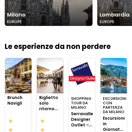
Milano
Lombardia
EUROPE
EUROPE
Le esperienze da non perdere
Brunch
Biglietto
SHOPPING
ESCURSIONI
Navigli
solo
TOUR DA
CON
MILANO
PARTENZA
ritorno
DA MILANO
Serravalle
da
Escursione
Designer
Serravalle
in
Outlet –
Outlet a
Giornata
Shopping
Milano