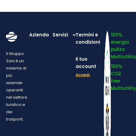
Azienda
Servizi
Termini e
100%
condizioni
energia
pulita
Il Gruppo
Multiutilit
Il tuo
Zani è un
account
100%
insieme di
CO2
Accedi
più
free
aziende
Multiutilit
operanti
nel settore
turistico e
dei
trasporti.