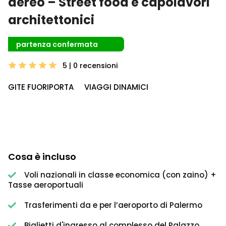
aereo – Street food e capolavori
architettonici
partenza confermata
5 | 0
recensioni
GITE FUORIPORTA
VIAGGI DINAMICI
Cosa è incluso
Voli nazionali in classe economica (con zaino) +
Tasse aeroportuali
Trasferimenti da e per l’aeroporto di Palermo
Biglietti d'ingresso al complesso del Palazzo