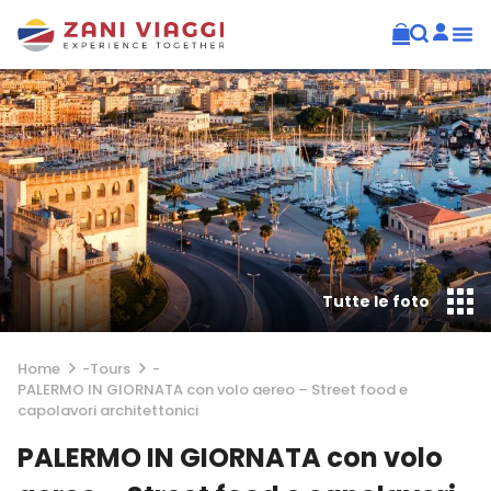
Tutte le foto
Home
-
Tours
-
PALERMO IN GIORNATA con volo aereo – Street food e
capolavori architettonici
PALERMO IN GIORNATA con volo