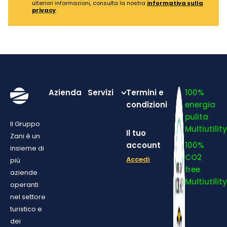
ulteriori informazioni, consulta la nostra
informativa sulla
privacy
.
Azienda
Servizi
Termini e
100%
condizioni
energia
pulita
Il Gruppo
Multiutilit
Il tuo
Zani è un
account
100%
insieme di
CO2
Accedi
più
free
aziende
Multiutilit
operanti
nel settore
turistico e
dei