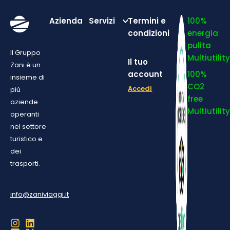
Azienda
Servizi
Termini e
100%
condizioni
energia
pulita
Il Gruppo
Multiutilit
Il tuo
Zani è un
account
100%
insieme di
CO2
Accedi
più
free
aziende
Multiutilit
operanti
nel settore
turistico e
dei
trasporti.
info@zaniviaggi.it