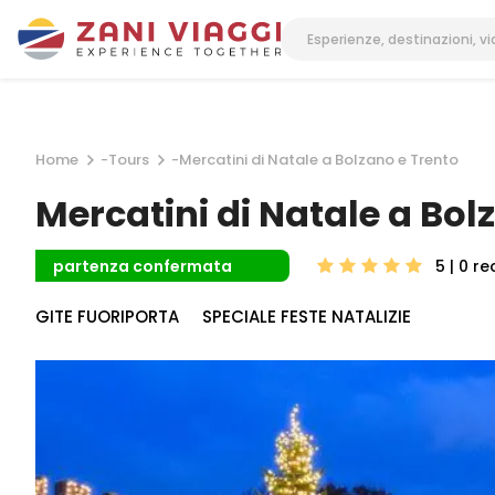
Home
-
Tours
-
Mercatini di Natale a Bolzano e Trento
Mercatini di Natale a Bol
5 | 0
re
partenza confermata
GITE FUORIPORTA
SPECIALE FESTE NATALIZIE