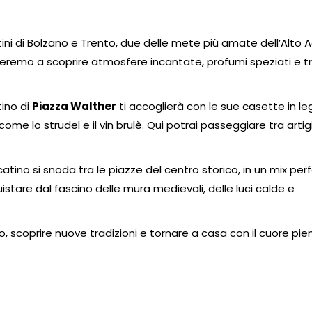
tini di Bolzano e Trento, due delle mete più amate dell’Alto A
rteremo a scoprire atmosfere incantate, profumi speziati e tr
tino di
Piazza Walther
ti accoglierà con le sue casette in l
come lo strudel e il vin brulè. Qui potrai passeggiare tra arti
catino si snoda tra le piazze del centro storico, in un mix per
nquistare dal fascino delle mura medievali, delle luci calde e
io, scoprire nuove tradizioni e tornare a casa con il cuore pie