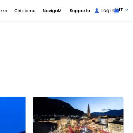
IT
Log in
ozze
Chi siamo
NavigaMI
Supporto