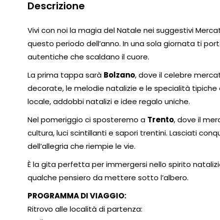
Descrizione
Vivi con noi la magia del Natale nei suggestivi Merca
questo periodo dell’anno. In una sola giornata ti po
autentiche che scaldano il cuore.
La prima tappa sarà
Bolzano
, dove il celebre merca
decorate, le melodie natalizie e le specialità tipiche 
locale, addobbi natalizi e idee regalo uniche.
Nel pomeriggio ci sposteremo a
Trento
, dove il mer
cultura, luci scintillanti e sapori trentini. Lasciati co
dell’allegria che riempie le vie.
È la gita perfetta per immergersi nello spirito nataliz
qualche pensiero da mettere sotto l’albero.
PROGRAMMA DI VIAGGIO:
Ritrovo alle località di partenza: