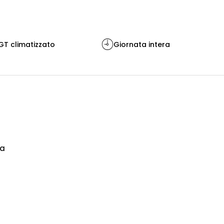
T climatizzato
Giornata intera
na