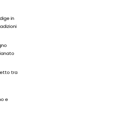
dige in
adizioni
egno
gianato
fetto tra
no e