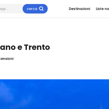
cerca
Destinazioni
Liste n
zano e Trento
censioni