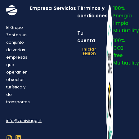
Empresa
Servicios
Términos y
100%
condiciones
Energía
limpia
El Grupo
Multiutility
Tu
Zani es un
cuenta
100%
conjunto
CO2
Iniciar
de varias
sesión
free
empresas
Multiutility
que
operan en
el sector
turístico y
de
transportes.
info@zaniviaggi.it