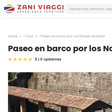
Home
-
Tours
-
Paseo en barco por los Navigli de Milán
Paseo en barco por los Na
5 | 0
opiniones