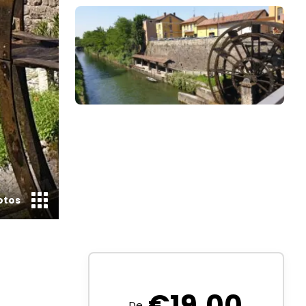
otos
€
19.00
De