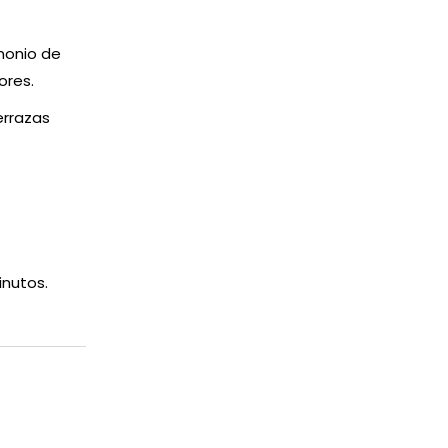
monio de
ores.
errazas
inutos.