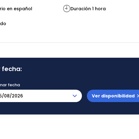
io en español
Duración 1 hora
rdo
 fecha:
onar fecha
Ver disponibilidad