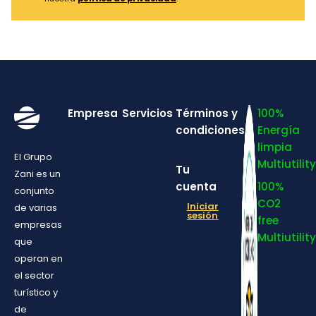
Empresa
Servicios
Términos y
100%
condiciones
Energía
limpia
El Grupo
Multiutility
Tu
Zani es un
cuenta
100%
conjunto
CO2
Iniciar
de varias
sesión
free
empresas
Multiutility
que
operan en
el sector
turístico y
de