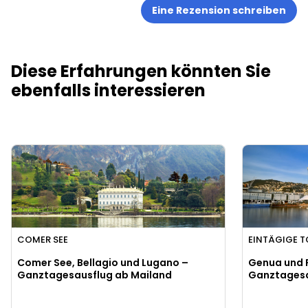
Eine Rezension schreiben
Diese Erfahrungen könnten Sie
ebenfalls interessieren
COMER SEE
EINTÄGIGE T
Comer See, Bellagio und Lugano –
Genua und 
Ganztagesausflug ab Mailand
Ganztagesa