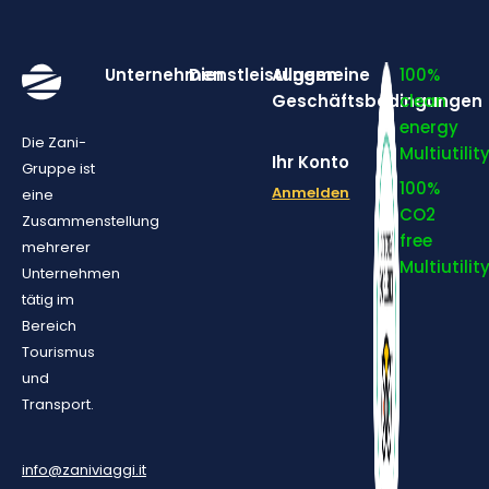
Unternehmen
Dienstleistungen
Allgemeine
100%
Geschäftsbedingungen
clean
energy
Die Zani-
Multiutilit
Ihr Konto
Gruppe ist
100%
Anmelden
eine
CO2
Zusammenstellung
free
mehrerer
Multiutilit
Unternehmen
tätig im
Bereich
Tourismus
und
Transport.
info@zaniviaggi.it