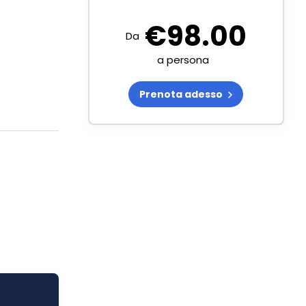
€
98.00
Da
a persona
Prenota adesso