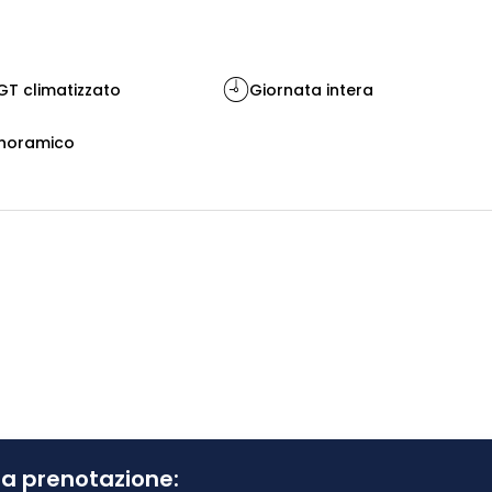
T climatizzato
Giornata intera
noramico
tua prenotazione: