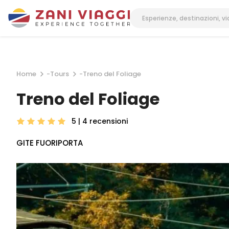
Home
-
Tours
-
Treno del Foliage
Treno del Foliage
5 | 4
recensioni
GITE FUORIPORTA