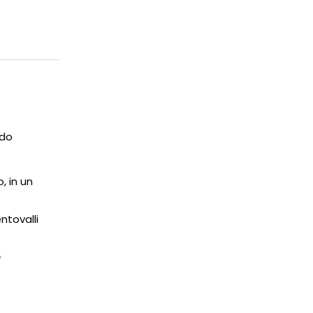
ndo
, in un
ntovalli
e