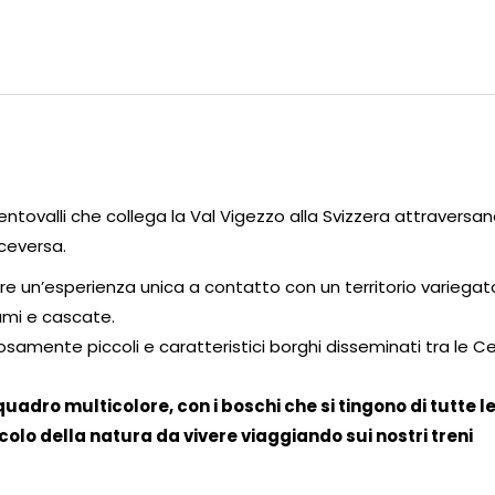
Centovalli che collega la Val Vigezzo alla Svizzera attraversa
ceversa.
vere un’esperienza unica a contatto con un territorio variegato
umi e cascate.
samente piccoli e caratteristici borghi disseminati tra le Ce
quadro multicolore, con i boschi che si tingono di tutte l
colo della natura da vivere viaggiando sui nostri treni