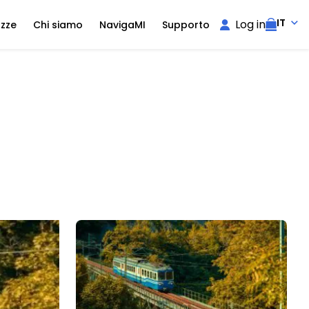
IT
Log in
ozze
Chi siamo
NavigaMI
Supporto