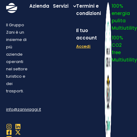
Azienda
Servizi
Termini e
100%
condizioni
energia
pulita
Il Gruppo
Multiutilit
Il tuo
Zani è un
account
100%
insieme di
CO2
Accedi
più
free
aziende
Multiutilit
operanti
nel settore
turistico e
dei
trasporti.
info@zaniviaggi.it