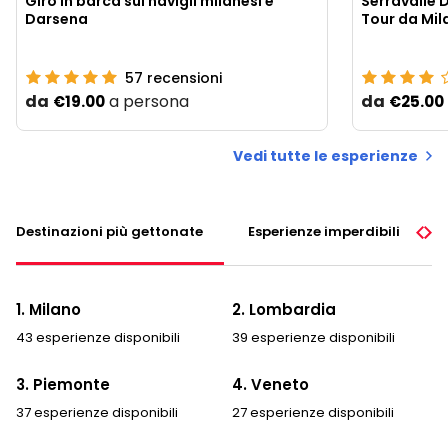
Giro in barca sui navigli milanesi e
Serravalle 
Darsena
Tour da Mil
57
recensioni
da
a persona
da
€19.00
€25.00
Vedi tutte le esperienze
Destinazioni più gettonate
Esperienze imperdibili
1. Milano
2. Lombardia
43 esperienze disponibili
39 esperienze disponibili
3. Piemonte
4. Veneto
37 esperienze disponibili
27 esperienze disponibili