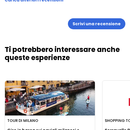
Scrivi una recensione
Ti potrebbero interessare anche
queste esperienze
TOUR DI MILANO
SHOPPING T