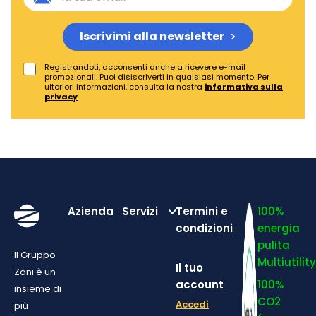
Iscrivimi alla newsletter
Registrandoti, acconsenti anche a ricevere e-mail
promozionali. Puoi disiscriverti in qualsiasi momento. Per
ulteriori informazioni, consulta la nostra
informativa sulla
privacy
.
Azienda
Servizi
Termini e
100%
condizioni
energia
pulita
Il Gruppo
Multiutilit
Il tuo
Zani è un
account
100%
insieme di
CO2
Accedi
più