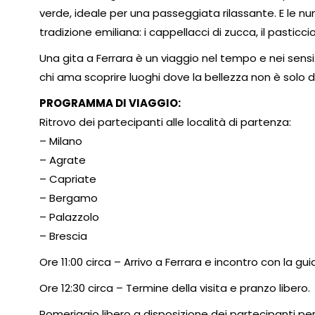
verde, ideale per una passeggiata rilassante. E le 
tradizione emiliana: i cappellacci di zucca, il pasticcio
Una gita a Ferrara è un viaggio nel tempo e nei sensi:
chi ama scoprire luoghi dove la bellezza non è solo
PROGRAMMA DI VIAGGIO:
Ritrovo dei partecipanti alle località di partenza:
– Milano
– Agrate
– Capriate
– Bergamo
– Palazzolo
– Brescia
Ore 11:00 circa – Arrivo a Ferrara e incontro con la gui
Ore 12:30 circa – Termine della visita e pranzo libero.
Pomeriggio libero a disposizione dei partecipanti per l