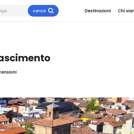
cerca
Destinazioni
Chi si
inascimento
censioni