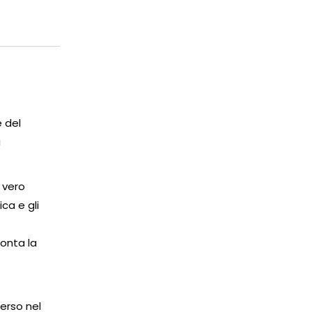
e del
a
n vero
ca e gli
conta la
erso nel