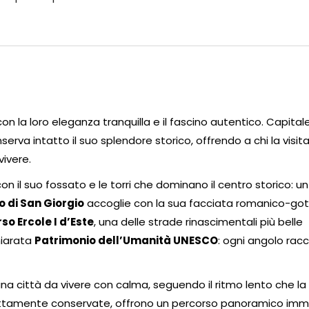
n la loro eleganza tranquilla e il fascino autentico. Capital
erva intatto il suo splendore storico, offrendo a chi la visit
vivere.
 con il suo fossato e le torri che dominano il centro storico: u
 di San Giorgio
accoglie con la sua facciata romanico-goti
so Ercole I d’Este
, una delle strade rinascimentali più belle
hiarata
Patrimonio dell’Umanità UNESCO
: ogni angolo rac
una città da vivere con calma, seguendo il ritmo lento che la
ettamente conservate, offrono un percorso panoramico imm