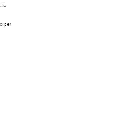
ella
ta per