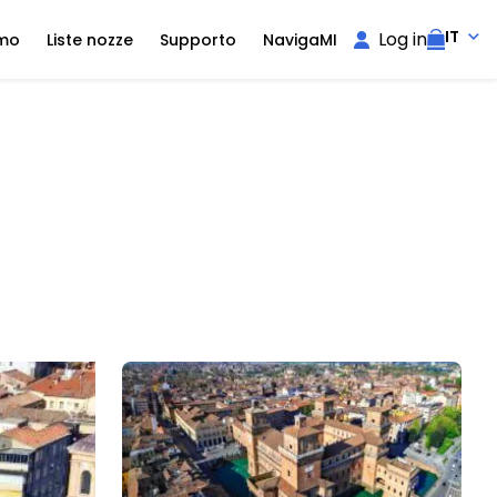
IT
Log in
amo
Liste nozze
Supporto
NavigaMI