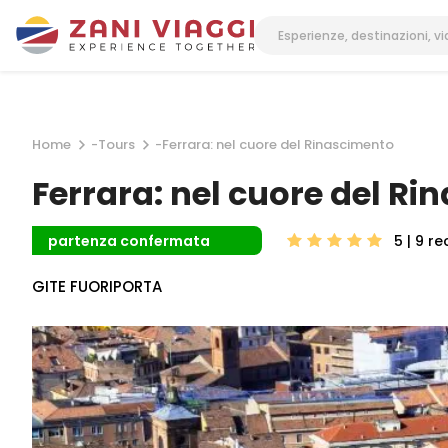
Home
-
Tours
-
Ferrara: nel cuore del Rinascimento
Ferrara: nel cuore del R
5 | 9
re
partenza confermata
GITE FUORIPORTA